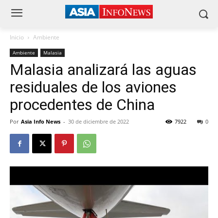
Inicio
Ambiente
Ambiente
Malasia
Malasia analizará las aguas
residuales de los aviones
procedentes de China
Por
Asia Info News
-
30 de diciembre de 2022
7922
0