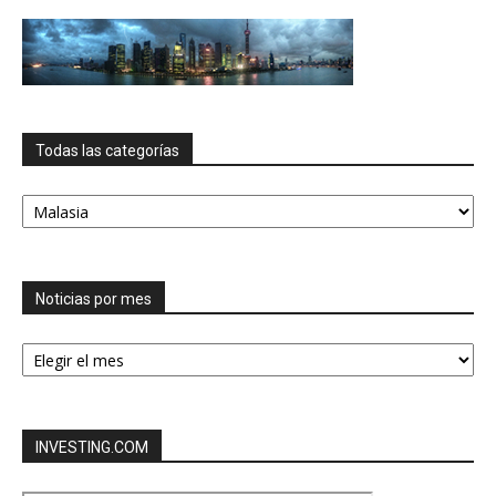
Todas las categorías
Todas
las
categorías
Noticias por mes
Noticias
por
mes
INVESTING.COM