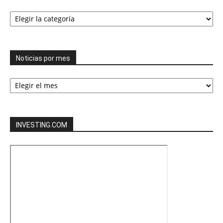
Todas
las
categorías
Noticias por mes
Noticias
por
mes
INVESTING.COM