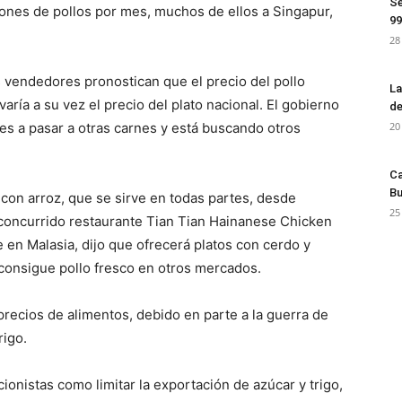
Se
ones de pollos por mes, muchos de ellos a Singapur,
99
28
s vendedores pronostican que el precio del pollo
La
ría a su vez el precio del plato nacional. El gobierno
de
s a pasar a otras carnes y está buscando otros
20
Ca
Bu
 con arroz, que se sirve en todas partes, desde
25
l concurrido restaurante Tian Tian Hainanese Chicken
en Malasia, dijo que ofrecerá platos con cerdo y
 consigue pollo fresco en otros mercados.
recios de alimentos, debido en parte a la guerra de
rigo.
onistas como limitar la exportación de azúcar y trigo,