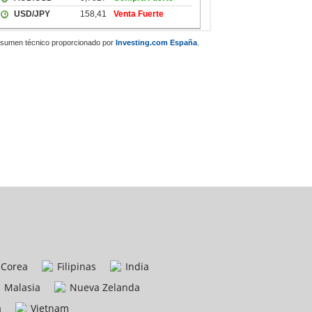
sumen técnico proporcionado por
Investing.com España
.
Corea
Filipinas
India
Malasia
Nueva Zelanda
a
Vietnam