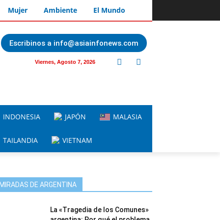
Mujer
Ambiente
El Mundo
Escribinos a info@asiainfonews.com
Viernes, Agosto 7, 2026
INDONESIA
JAPÓN
MALASIA
TAILANDIA
VIETNAM
MIRADAS DE ARGENTINA
La «Tragedia de los Comunes»
argentina: Por qué el problema