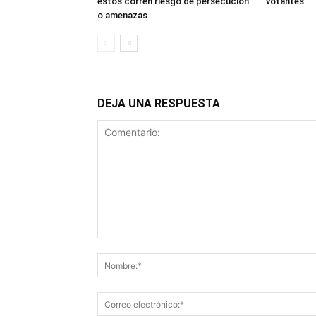
estos corren riesgo de persecución
votantes
o amenazas
DEJA UNA RESPUESTA