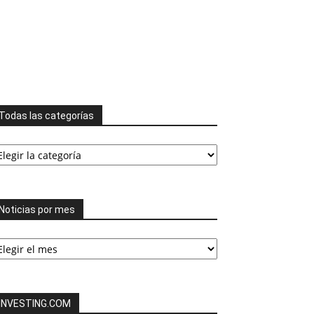
Todas las categorías
odas
s
tegorías
Noticias por mes
ticias
or
es
INVESTING.COM