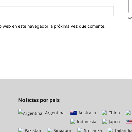
Re
tio web en este navegador la próxima vez que comente.
Noticias por país
:
Argentina
Australia
China
Indonesia
Japón
Pakistán
Singapur
Sri Lanka
Tailandi