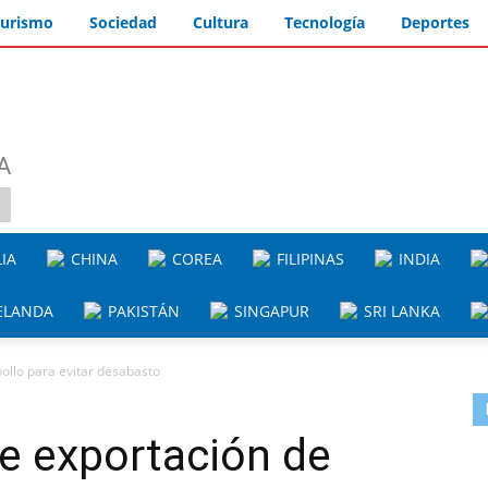
urismo
Sociedad
Cultura
Tecnología
Deportes
A
IA
CHINA
COREA
FILIPINAS
INDIA
ELANDA
PAKISTÁN
SINGAPUR
SRI LANKA
ollo para evitar desabasto
e exportación de