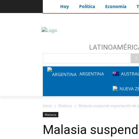
Hoy
Política
Economía
T
LATINOAMÉRIC
ARGENTINA
AUSTRAL
NUEVA Z
Inicio
Malasia
Malasia suspende exportación de p
Malasia
Malasia suspend