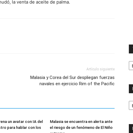
udó, la venta de aceite de palma.
T
la
Artículo siguiente
ca
Malasia y Corea del Sur despliegan fuerzas
navales en ejercicio Rim of the Pacific
No
p
m
rena un avatar con IA del
Malasia se encuentra en alerta ante
stro para hablar con los
el riesgo de un fenómeno de El Niño