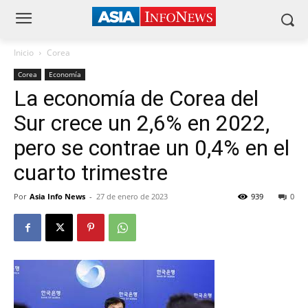
Inicio
Corea
Corea
Economía
La economía de Corea del
Sur crece un 2,6% en 2022,
pero se contrae un 0,4% en el
cuarto trimestre
Por
Asia Info News
-
27 de enero de 2023
939
0