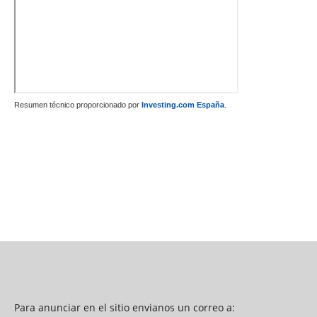
Resumen técnico proporcionado por
Investing.com España
.
Para anunciar en el sitio envianos un correo a: