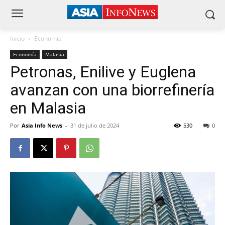
Inicio
Economía
Economía
Malasia
Petronas, Enilive y Euglena
avanzan con una biorrefinería
en Malasia
Por
Asia Info News
-
31 de julio de 2024
530
0