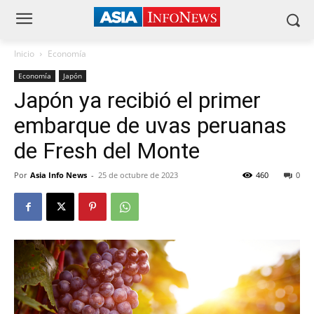
Inicio
Economía
Economía
Japón
Japón ya recibió el primer
embarque de uvas peruanas
de Fresh del Monte
Por
Asia Info News
-
25 de octubre de 2023
460
0