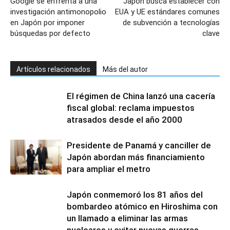
Google se enfrenta a una
Japón busca establecer con
investigación antimonopolio
EUA y UE estándares comunes
en Japón por imponer
de subvención a tecnologías
búsquedas por defecto
clave
Artículos relacionados
Más del autor
El régimen de China lanzó una cacería
fiscal global: reclama impuestos
atrasados desde el año 2000
Presidente de Panamá y canciller de
Japón abordan más financiamiento
para ampliar el metro
Japón conmemoró los 81 años del
bombardeo atómico en Hiroshima con
un llamado a eliminar las armas
nucleares y evitar nuevas guerras