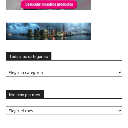
Todas las categorías
Todas
las
categorías
Noticias por mes
Noticias
por
mes