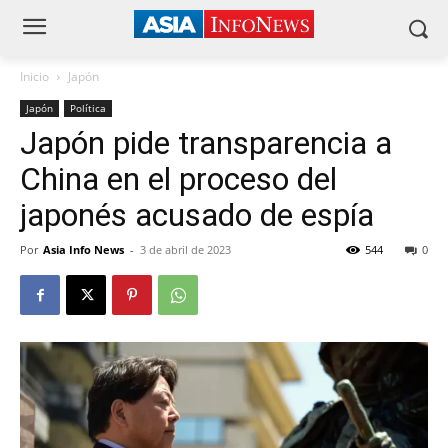
Inicio
Japón
Japón
Política
Japón pide transparencia a
China en el proceso del
japonés acusado de espía
Por
Asia Info News
-
3 de abril de 2023
544
0