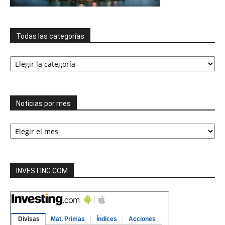
Todas las categorías
Todas
las
categorías
Noticias por mes
Noticias
por
mes
INVESTING.COM