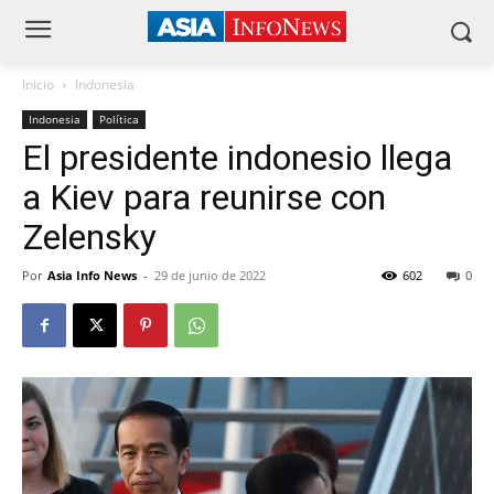
Inicio
Indonesia
Indonesia
Política
El presidente indonesio llega
a Kiev para reunirse con
Zelensky
Por
Asia Info News
-
29 de junio de 2022
602
0