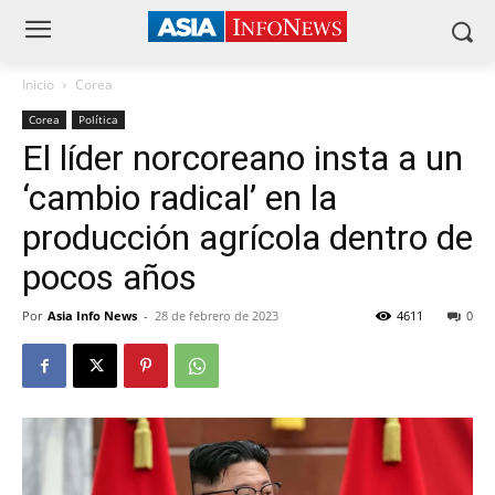
Inicio
Corea
Corea
Política
El líder norcoreano insta a un
‘cambio radical’ en la
producción agrícola dentro de
pocos años
Por
Asia Info News
-
28 de febrero de 2023
4611
0