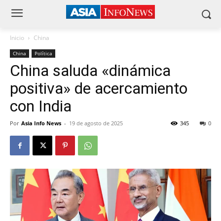
Inicio
China
China
Política
China saluda «dinámica
positiva» de acercamiento
con India
Por
Asia Info News
-
19 de agosto de 2025
345
0