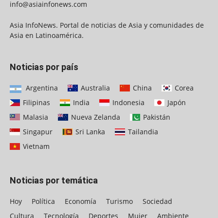
info@asiainfonews.com
Asia InfoNews. Portal de noticias de Asia y comunidades de
Asia en Latinoamérica.
Noticias por país
Argentina
Australia
China
Corea
Filipinas
India
Indonesia
Japón
Malasia
Nueva Zelanda
Pakistán
Singapur
Sri Lanka
Tailandia
Vietnam
Noticias por temática
Hoy
Política
Economía
Turismo
Sociedad
Cultura
Tecnología
Deportes
Mujer
Ambiente