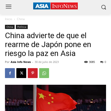
Inicio
China
China
Política
China advierte de que el
rearme de Japón pone en
riesgo la paz en Asia
Por
Asia Info News
-
30 de julio de 2023
3085
0