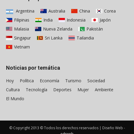
Argentina
Australia
China
Corea
Filipinas
India
Indonesia
Japón
Malasia
Nueva Zelanda
Pakistán
Singapur
Sri Lanka
Tailandia
Vietnam
Noticias por temática
Hoy
Política
Economía
Turismo
Sociedad
Cultura
Tecnología
Deportes
Mujer
Ambiente
El Mundo
© Copyright 2013 © Todos los derechos reservados |
Diseño Web -
edrweb