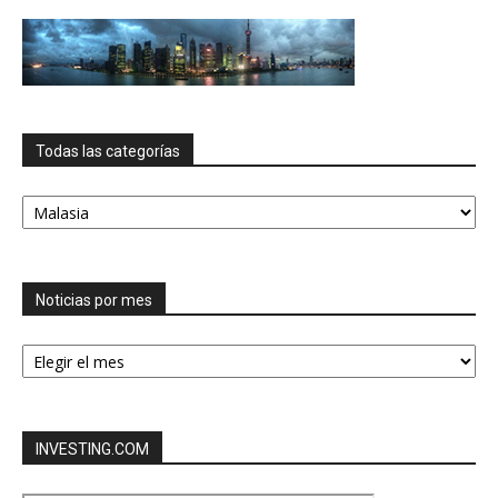
Todas las categorías
Todas
las
categorías
Noticias por mes
Noticias
por
mes
INVESTING.COM