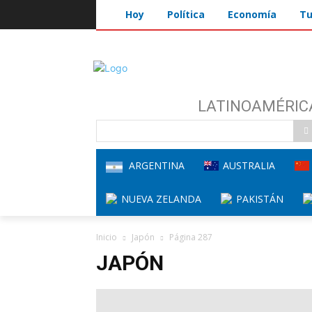
Hoy
Política
Economía
Tu
LATINOAMÉRIC
ARGENTINA
AUSTRALIA
NUEVA ZELANDA
PAKISTÁN
Inicio
Japón
Página 287
JAPÓN