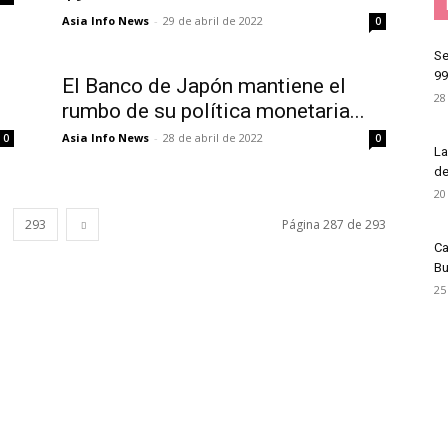
Asia Info News
-
29 de abril de 2022
0
Se
99
El Banco de Japón mantiene el
28
rumbo de su política monetaria...
Asia Info News
-
28 de abril de 2022
0
0
La
de
20
293
Página 287 de 293
Ca
Bu
25