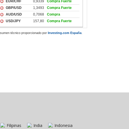
sumen técnico proporcionado por
Investing.com España
.
Filipinas
India
Indonesia