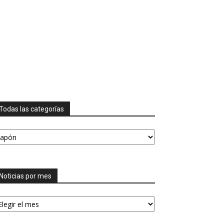
Todas las categorías
odas
s
tegorías
Noticias por mes
ticias
or
es