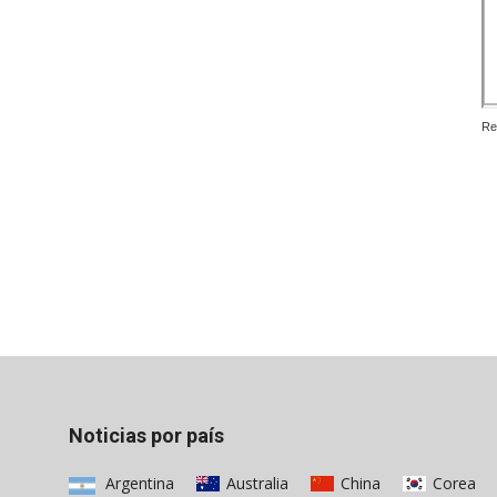
Re
Noticias por país
Argentina
Australia
China
Corea