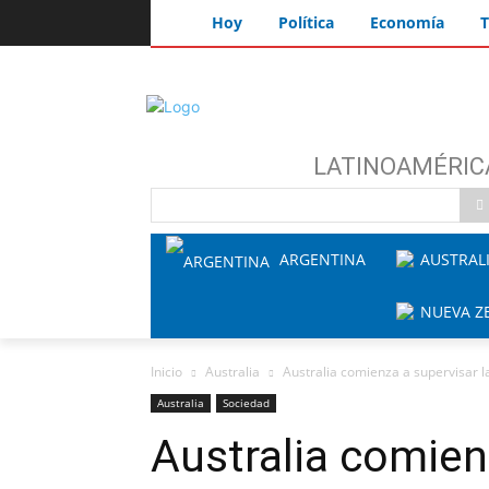
Hoy
Política
Economía
T
LATINOAMÉRIC
ARGENTINA
AUSTRAL
NUEVA Z
Inicio
Australia
Australia comienza a supervisar l
Australia
Sociedad
Australia comien