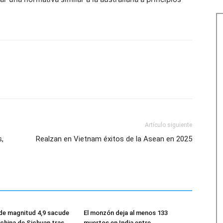
Artículo siguiente
s,
Realzan en Vietnam éxitos de la Asean en 2025
de magnitud 4,9 sacude
El monzón deja al menos 133
 china de Sichuan tras
muertos en India entre