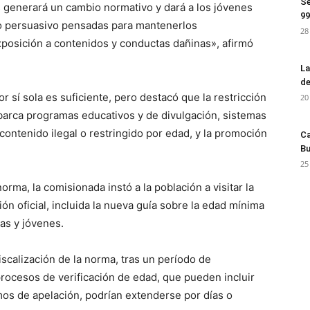
Se
 generará un cambio normativo y dará a los jóvenes
99
eño persuasivo pensadas para mantenerlos
28
xposición a contenidos y conductas dañinas», afirmó
La
de
sí sola es suficiente, pero destacó que la restricción
20
abarca programas educativos y de divulgación, sistemas
ontenido ilegal o restringido por edad, y la promoción
Ca
Bu
25
norma, la comisionada instó a la población a visitar la
n oficial, incluida la nueva guía sobre la edad mínima
ias y jóvenes.
iscalización de la norma, tras un período de
 procesos de verificación de edad, que pueden incluir
os de apelación, podrían extenderse por días o