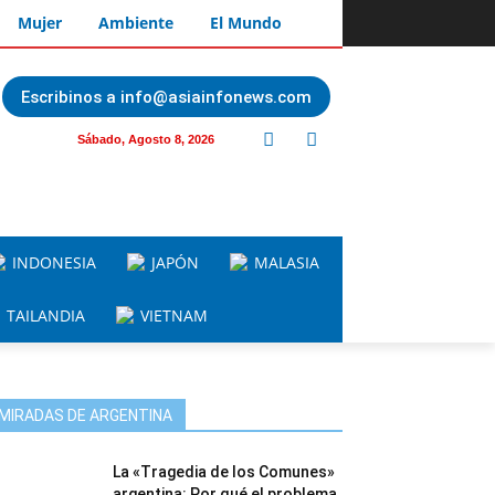
Mujer
Ambiente
El Mundo
Escribinos a info@asiainfonews.com
Sábado, Agosto 8, 2026
INDONESIA
JAPÓN
MALASIA
TAILANDIA
VIETNAM
MIRADAS DE ARGENTINA
La «Tragedia de los Comunes»
argentina: Por qué el problema