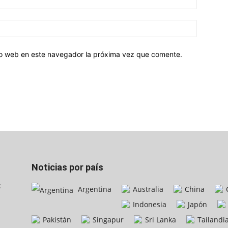
tio web en este navegador la próxima vez que comente.
Noticias por país
:
Argentina
Australia
China
Indonesia
Japón
Pakistán
Singapur
Sri Lanka
Tailandi