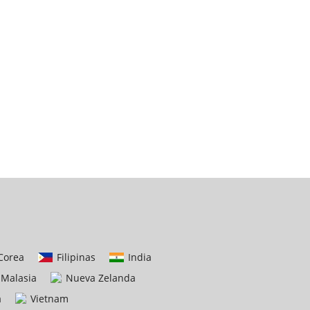
Corea
Filipinas
India
Malasia
Nueva Zelanda
a
Vietnam