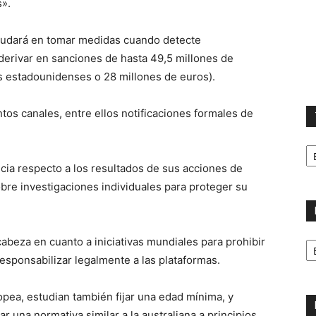
s».
 dudará en tomar medidas cuando detecte
derivar en sanciones de hasta 49,5 millones de
es estadounidenses o 28 millones de euros).
intos canales, entre ellos notificaciones formales de
T
la
cia respecto a los resultados de sus acciones de
ca
bre investigaciones individuales para proteger su
No
 cabeza en cuanto a iniciativas mundiales para prohibir
p
esponsabilizar legalmente a las plataformas.
m
pea, estudian también fijar una edad mínima, y
r una normativa similar a la australiana a principios