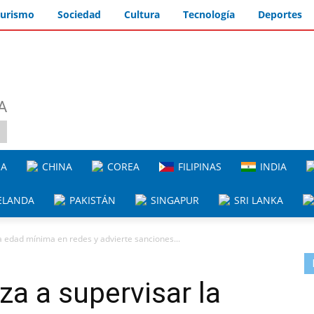
urismo
Sociedad
Cultura
Tecnología
Deportes
A
IA
CHINA
COREA
FILIPINAS
INDIA
ELANDA
PAKISTÁN
SINGAPUR
SRI LANKA
a edad mínima en redes y advierte sanciones...
za a supervisar la