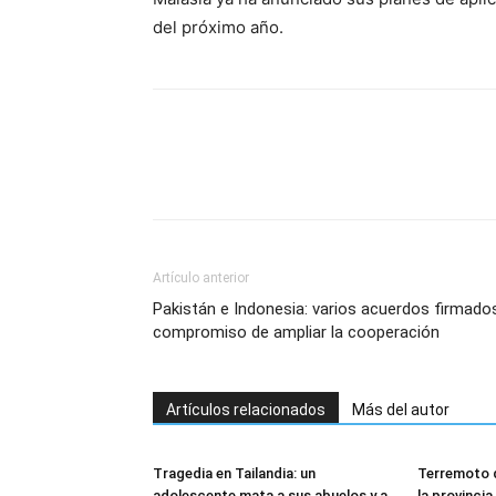
del próximo año.
Artículo anterior
Pakistán e Indonesia: varios acuerdos firmado
compromiso de ampliar la cooperación
Artículos relacionados
Más del autor
Tragedia en Tailandia: un
Terremoto 
adolescente mata a sus abuelos y a
la provincia