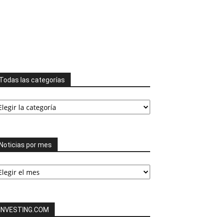
Todas las categorías
odas
s
tegorías
Noticias por mes
ticias
or
es
INVESTING.COM