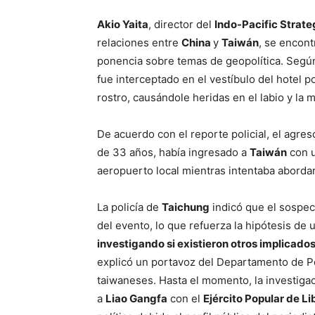
Akio Yaita
, director del
Indo-Pacific Strat
relaciones entre
China
y
Taiwán
, se encont
ponencia sobre temas de geopolítica. Segú
fue interceptado en el vestíbulo del hotel 
rostro, causándole heridas en el labio y la 
De acuerdo con el reporte policial, el agre
de 33 años, había ingresado a
Taiwán
con 
aeropuerto local mientras intentaba aborda
La policía de
Taichung
indicó que el sospec
del evento, lo que refuerza la hipótesis de 
investigando si existieron otros implicados
explicó un portavoz del Departamento de Po
taiwaneses. Hasta el momento, la investiga
a
Liao Gangfa
con el
Ejército Popular de L