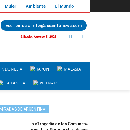
Mujer
Ambiente
El Mundo
Escribinos a info@asiainfonews.com
Sábado, Agosto 8, 2026
INDONESIA
JAPÓN
MALASIA
TAILANDIA
VIETNAM
MIRADAS DE ARGENTINA
La «Tragedia de los Comunes»
argentina: Por qué el problema