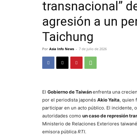
transnacional” de
agresión a un pe
Taichung
Por
Asia Info News
-
7 de julio de 2026
El
Gobierno de Taiwán
enfrenta una crecien
por el periodista japonés
Akio Yaita
, quien
participar en un acto público. El incidente, o
autoridades como
un caso de represión tra
Ministerio de Relaciones Exteriores taiwan
emisora pública
RTI
.