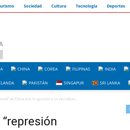
urismo
Sociedad
Cultura
Tecnología
Deportes
A
IA
CHINA
COREA
FILIPINAS
INDIA
ELANDA
PAKISTÁN
SINGAPUR
SRI LANKA
nal” de China tras la agresión a un periodista...
 “represión