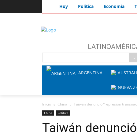
Hoy
Política
Economía
T
LATINOAMÉRIC
ARGENTINA
AUSTRAL
NUEVA Z
Inicio
China
Taiwán denunció “represión transnacio
China
Política
Taiwán denunció