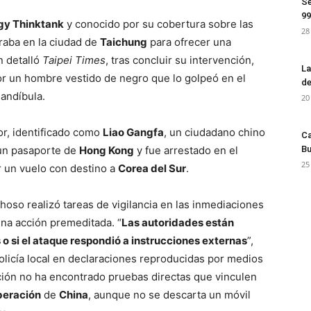
Se
99
egy Thinktank
y conocido por su cobertura sobre las
28
raba en la ciudad de
Taichung
para ofrecer una
n detalló
Taipei Times
, tras concluir su intervención,
La
por un hombre vestido de negro que lo golpeó en el
de
mandíbula.
20
sor, identificado como
Liao Gangfa
, un ciudadano chino
Ca
un pasaporte de
Hong Kong
y fue arrestado en el
Bu
25
r un vuelo con destino a
Corea del Sur
.
hoso realizó tareas de vigilancia en las inmediaciones
una acción premeditada. “
Las autoridades están
 o si el ataque respondió a instrucciones externas
”,
licía local en declaraciones reproducidas por medios
ción no ha encontrado pruebas directas que vinculen
iberación
de
China
, aunque no se descarta un móvil