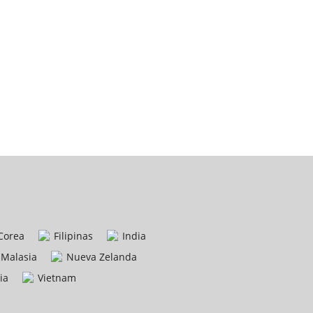
Corea
Filipinas
India
Malasia
Nueva Zelanda
ia
Vietnam