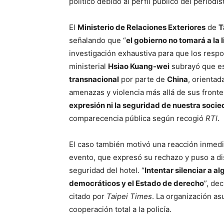
político debido al perfil público del periodis
El
Ministerio de Relaciones Exteriores
de
T
señalando que “
el gobierno no tomará a la l
investigación exhaustiva para que los respo
ministerial
Hsiao Kuang-wei
subrayó que es
transnacional
por parte de
China
, orientad
amenazas y violencia más allá de sus fronter
expresión ni la seguridad de nuestra soc
comparecencia pública según recogió
RTI
.
El caso también motivó una reacción inmedi
evento, que expresó su rechazo y puso a dis
seguridad del hotel. “
Intentar silenciar a a
democráticos y el Estado de derecho
”, de
citado por
Taipei Times
. La organización 
cooperación total a la policía.