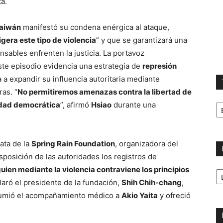
ta.
aiwán
manifestó su condena enérgica al ataque,
igera este tipo de violencia
” y que se garantizará una
nsables enfrenten la justicia. La portavoz
te episodio evidencia una estrategia de
represión
a a expandir su influencia autoritaria mediante
as. “
No permitiremos amenazas contra la libertad de
T
iedad democrática
”, afirmó
Hsiao
durante una
la
ca
ata de la
Spring Rain Foundation
, organizadora del
posición de las autoridades los registros de
No
lguien mediante la violencia contraviene los principios
p
claró el presidente de la fundación,
Shih Chih-chang
,
m
asumió el acompañamiento médico a
Akio Yaita
y ofreció