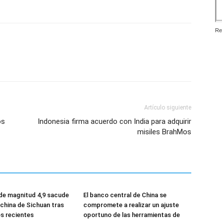
Re
Artículo siguiente
os
Indonesia firma acuerdo con India para adquirir
misiles BrahMos
de magnitud 4,9 sacude
El banco central de China se
 china de Sichuan tras
compromete a realizar un ajuste
s recientes
oportuno de las herramientas de