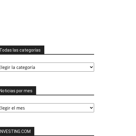
Todas las categorías
odas
s
tegorías
Noticias por mes
ticias
or
es
INVESTING.COM