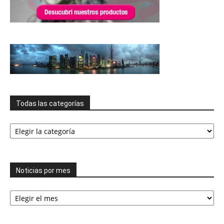
Todas las categorías
Todas
las
categorías
Noticias por mes
Noticias
por
mes