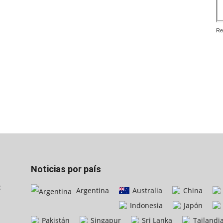
Re
Noticias por país
:
Argentina
Australia
China
Indonesia
Japón
Pakistán
Singapur
Sri Lanka
Tailandi