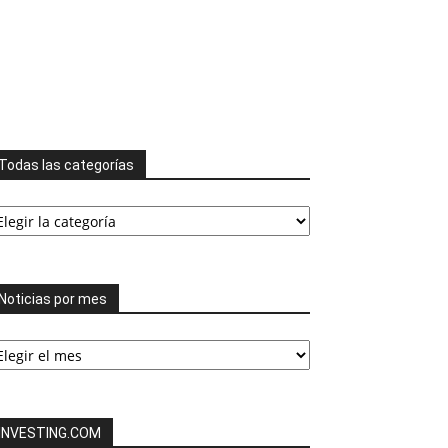
Todas las categorías
odas
s
tegorías
Noticias por mes
ticias
or
es
INVESTING.COM