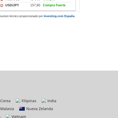
sumen técnico proporcionado por
Investing.com España
.
Corea
Filipinas
India
Malasia
Nueva Zelanda
a
Vietnam