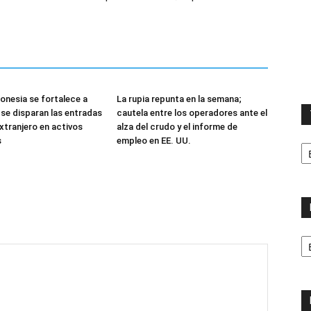
donesia se fortalece a
La rupia repunta en la semana;
se disparan las entradas
cautela entre los operadores ante el
extranjero en activos
alza del crudo y el informe de
T
s
empleo en EE. UU.
la
ca
No
p
m