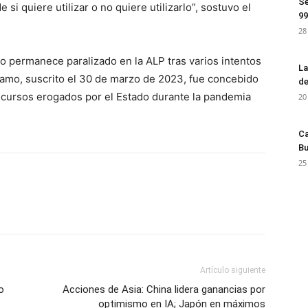
Se
si quiere utilizar o no quiere utilizarlo”, sostuvo el
99
28
to permanece paralizado en la ALP tras varios intentos
La
stamo, suscrito el 30 de marzo de 2023, fue concebido
de
cursos erogados por el Estado durante la pandemia
20
Ca
Bu
25
Artículo siguiente
o
Acciones de Asia: China lidera ganancias por
optimismo en IA; Japón en máximos