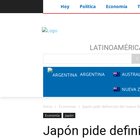
Hoy
Política
Economía
T
LATINOAMÉRIC
ARGENTINA
AUSTRAL
NUEVA 
Inicio
Economía
Japón pide definición del nuevo G
Economía
Japón
Japón pide defin