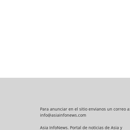
Para anunciar en el sitio envianos un correo a
info@asiainfonews.com
Asia InfoNews. Portal de noticias de Asia y