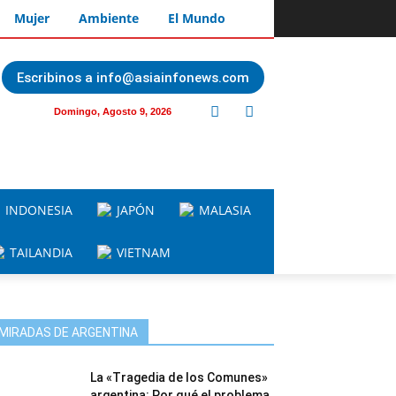
Mujer
Ambiente
El Mundo
Escribinos a info@asiainfonews.com
Domingo, Agosto 9, 2026
INDONESIA
JAPÓN
MALASIA
TAILANDIA
VIETNAM
MIRADAS DE ARGENTINA
La «Tragedia de los Comunes»
argentina: Por qué el problema