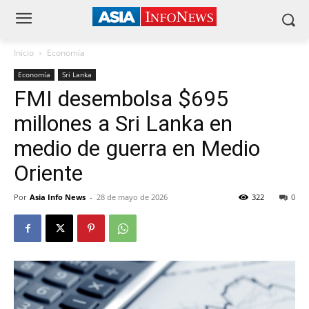
Inicio
Economía
Economía
Sri Lanka
FMI desembolsa $695
millones a Sri Lanka en
medio de guerra en Medio
Oriente
Por
Asia Info News
-
28 de mayo de 2026
322
0