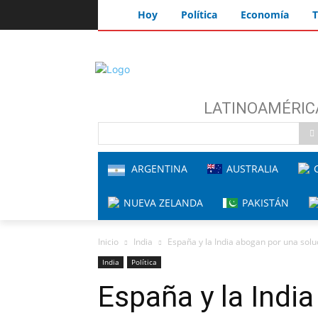
Hoy
Política
Economía
T
LATINOAMÉRIC
ARGENTINA
AUSTRALIA
C
NUEVA ZELANDA
PAKISTÁN
Inicio
India
España y la India abogan por una solu
India
Política
España y la Indi