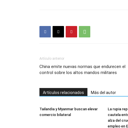
Artículo anterior
China emite nuevas normas que endurecen el
control sobre los altos mandos militares
Artículos relacionados
Más del autor
Tailandia y Myanmar buscan elevar
La rupia re
comercio bilateral
cautela ent
alza del cru
empleo en E