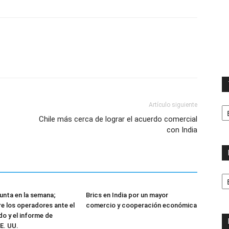
T
Artículo siguiente
la
Chile más cerca de lograr el acuerdo comercial
ca
con India
No
p
m
punta en la semana;
Brics en India por un mayor
re los operadores ante el
comercio y cooperación económica
do y el informe de
E. UU.