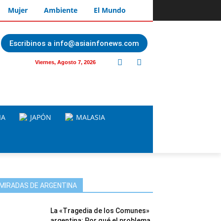
Mujer
Ambiente
El Mundo
Escribinos a info@asiainfonews.com
Viernes, Agosto 7, 2026
IA
JAPÓN
MALASIA
MIRADAS DE ARGENTINA
La «Tragedia de los Comunes»
argentina: Por qué el problema