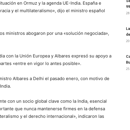
Se
situación en Ormuz y la agenda UE-India. España e
99
ia y el multilateralismo», dijo el ministro español
28
La
os ministros abogaron por una «solución negociada»,
de
20
ndia con la Unión Europea y Albares expresó su apoyo a
Ca
Bu
artes «entre en vigor lo antes posible».
25
inistro Albares a Delhi el pasado enero, con motivo de
India.
te con un socio global clave como la India, esencial
portante que nunca mantenerse firmes en la defensa
teralismo y el derecho internacional», indicaron las