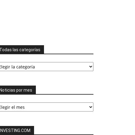
Todas las categorías
odas
s
tegorías
Noticias por mes
ticias
or
es
INVESTING.COM