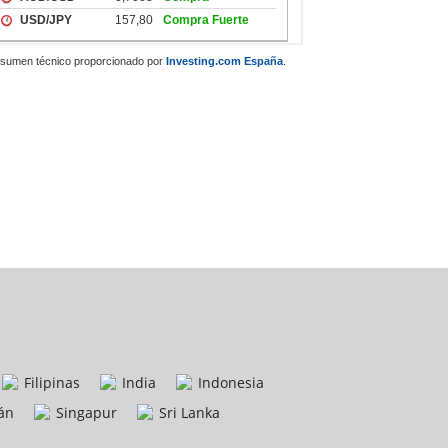
sumen técnico proporcionado por
Investing.com España
.
Filipinas
India
Indonesia
án
Singapur
Sri Lanka