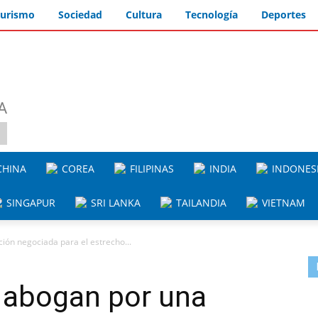
urismo
Sociedad
Cultura
Tecnología
Deportes
A
HINA
COREA
FILIPINAS
INDIA
INDONES
SINGAPUR
SRI LANKA
TAILANDIA
VIETNAM
ción negociada para el estrecho...
a abogan por una