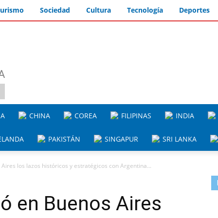
urismo
Sociedad
Cultura
Tecnología
Deportes
A
IA
CHINA
COREA
FILIPINAS
INDIA
ELANDA
PAKISTÁN
SINGAPUR
SRI LANKA
res los lazos históricos y estratégicos con Argentina...
mó en Buenos Aires