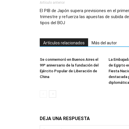
Artículo anterior
El PIB de Japón supera previsiones en el prime
trimestre y refuerza las apuestas de subida de
tipos del BOJ
Artículos relacionados
Más del autor
Se conmemoró en Buenos Aires el
La Embajada
99º aniversario de la fundación del
de Egipto e
Ejército Popular de Liberación de
Fiesta Naci
China
destacada p
diplomática
DEJA UNA RESPUESTA