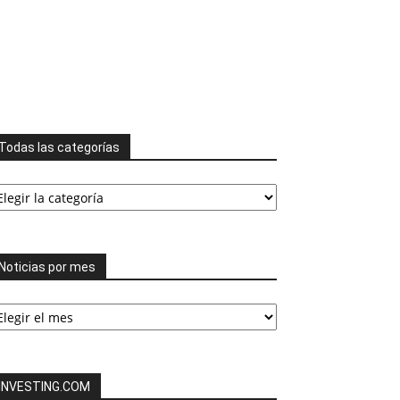
Todas las categorías
odas
s
tegorías
Noticias por mes
ticias
or
es
INVESTING.COM