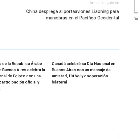
Artículo siguiente
r
China despliega al portaaviones Liaoning para
maniobras en el Pacífico Occidental
Re
 de la República Árabe
Canadá celebró su Día Nacional en
n Buenos Aires celebra la
Buenos Aires con un mensaje de
onal de Egipto con una
amistad, fútbol y cooperación
articipación oficial y
bilateral
.