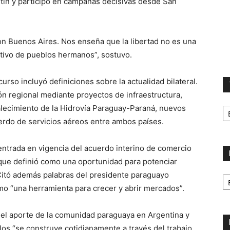
rtín y participó en campañas decisivas desde San
on Buenos Aires. Nos enseña que la libertad no es una
ctivo de pueblos hermanos”, sostuvo.
urso incluyó definiciones sobre la actualidad bilateral.
ión regional mediante proyectos de infraestructura,
T
talecimiento de la Hidrovía Paraguay-Paraná, nuevos
la
uerdo de servicios aéreos entre ambos países.
ca
entrada en vigencia del acuerdo interino de comercio
que definió como una oportunidad para potenciar
No
 Citó además palabras del presidente paraguayo
p
mo “una herramienta para crecer y abrir mercados”.
m
ó el aporte de la comunidad paraguaya en Argentina y
os “se construye cotidianamente a través del trabajo,