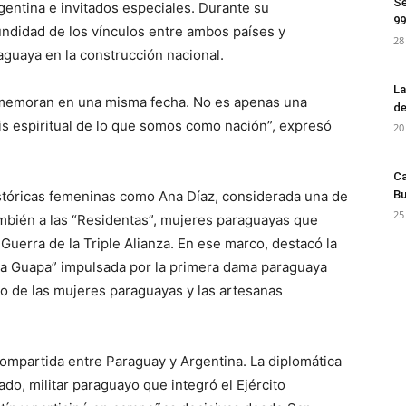
Se
entina e invitados especiales. Durante su
99
fundidad de los vínculos entre ambos países y
28
raguaya en la construcción nacional.
La
onmemoran en una misma fecha. No es apenas una
de
sis espiritual de lo que somos como nación”, expresó
20
Ca
istóricas femeninas como Ana Díaz, considerada una de
Bu
25
mbién a las “Residentas”, mujeres paraguayas que
 Guerra de la Triple Alianza. En ese marco, destacó la
ña Guapa” impulsada por la primera dama paraguaya
o de las mujeres paraguayas y las artesanas
 compartida entre Paraguay y Argentina. La diplomática
ado, militar paraguayo que integró el Ejército