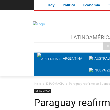
Hoy
Política
Economía
T
LATINOAMÉRIC
ARGENTINA
AUSTRAL
NUEVA Z
Inicio
DIPLOMACIA
Paraguay reafirmó en Buenos Ai
DIPLOMACIA
Paraguay reafir