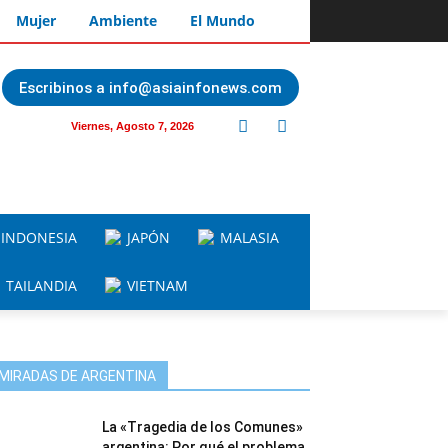
Mujer
Ambiente
El Mundo
Escribinos a info@asiainfonews.com
Viernes, Agosto 7, 2026
INDONESIA
JAPÓN
MALASIA
TAILANDIA
VIETNAM
MIRADAS DE ARGENTINA
La «Tragedia de los Comunes»
argentina: Por qué el problema