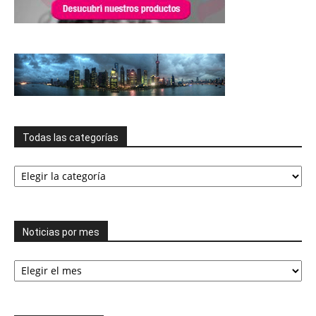
Todas las categorías
Todas
las
categorías
Noticias por mes
Noticias
por
mes