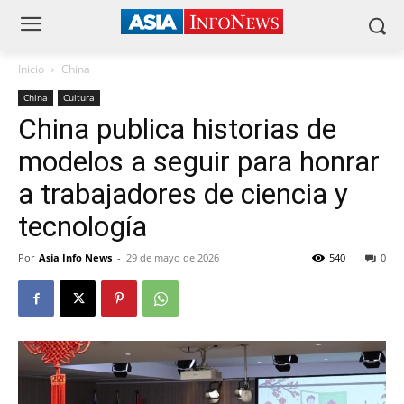
Inicio
China
China
Cultura
China publica historias de
modelos a seguir para honrar
a trabajadores de ciencia y
tecnología
Por
Asia Info News
-
29 de mayo de 2026
540
0