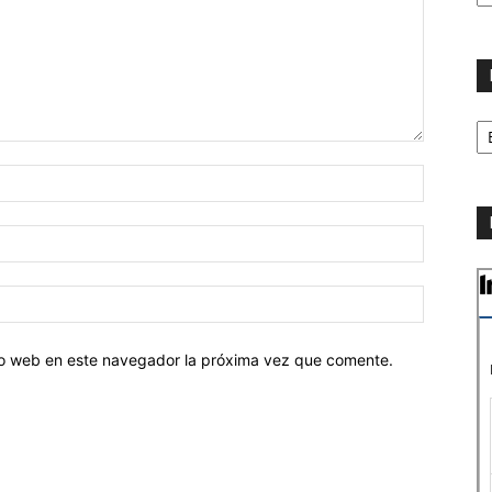
ca
No
p
m
tio web en este navegador la próxima vez que comente.