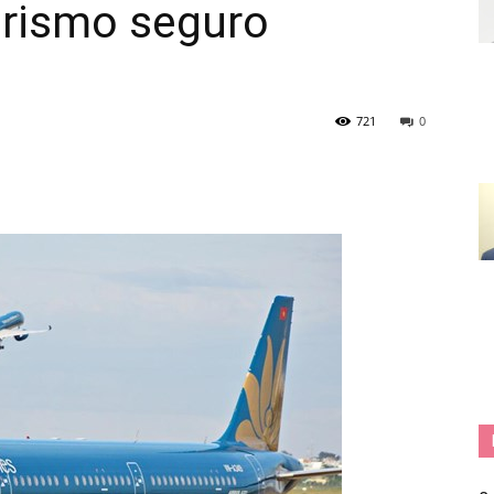
urismo seguro
721
0