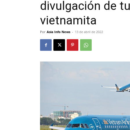
divulgación de t
vietnamita
Por
Asia Info News
-
13 de abril de 2022