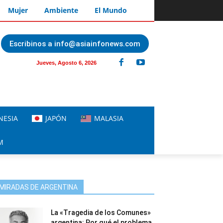
Mujer
Ambiente
El Mundo
Escribinos a info@asiainfonews.com
Jueves, Agosto 6, 2026
NESIA
JAPÓN
MALASIA
M
MIRADAS DE ARGENTINA
La «Tragedia de los Comunes»
argentina: Por qué el problema