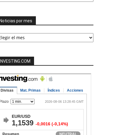
tegorías
Noticias por mes
ticias
or
es
INVESTING.COM