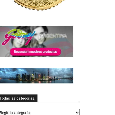
Todas las categorías
odas
s