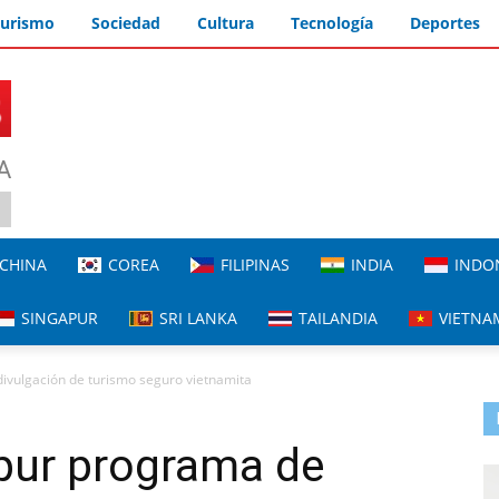
urismo
Sociedad
Cultura
Tecnología
Deportes
A
CHINA
COREA
FILIPINAS
INDIA
INDO
SINGAPUR
SRI LANKA
TAILANDIA
VIETNA
ivulgación de turismo seguro vietnamita
pur programa de