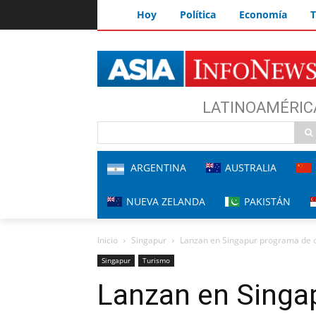
Hoy
Política
Economía
T
LATINOAMÉRIC
ARGENTINA
AUSTRALIA
NUEVA ZELANDA
PAKISTÁN
Inicio
Singapur
Lanzan en Singapur programa de d
Singapur
Turismo
Lanzan en Singa