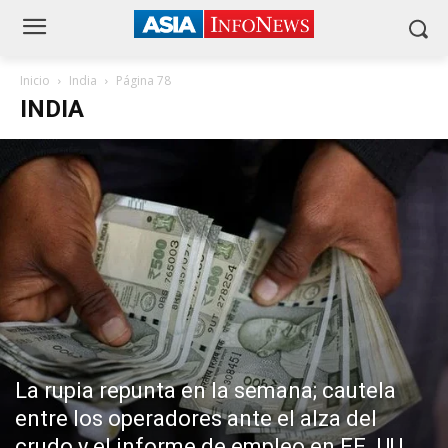
Inicio
India
Página 78
INDIA
La rupia repunta en la semana; cautela
entre los operadores ante el alza del
crudo y el informe de empleo en EE. UU.