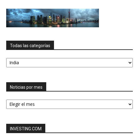
Todas las categorías
Todas
las
categorías
Noticias por mes
Noticias
por
mes
INVESTING.COM