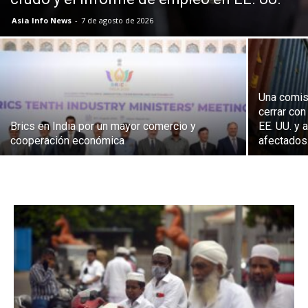
Asia Info News
-
7 de agosto de 2026
Una comisi
cerrar con
Brics en India por un mayor comercio y
EE. UU. y 
cooperación económica
afectados.