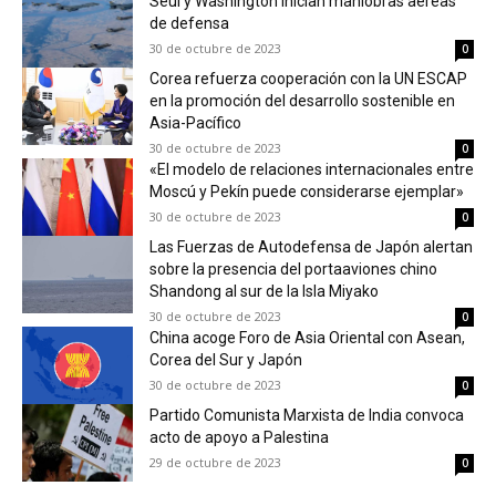
Seúl y Washington inician maniobras aéreas
de defensa
30 de octubre de 2023
0
Corea refuerza cooperación con la UN ESCAP
en la promoción del desarrollo sostenible en
Asia-Pacífico
30 de octubre de 2023
0
«El modelo de relaciones internacionales entre
Moscú y Pekín puede considerarse ejemplar»
30 de octubre de 2023
0
Las Fuerzas de Autodefensa de Japón alertan
sobre la presencia del portaaviones chino
Shandong al sur de la Isla Miyako
30 de octubre de 2023
0
China acoge Foro de Asia Oriental con Asean,
Corea del Sur y Japón
30 de octubre de 2023
0
Partido Comunista Marxista de India convoca
acto de apoyo a Palestina
29 de octubre de 2023
0