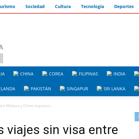
urismo
Sociedad
Cultura
Tecnología
Deportes
A
IA
CHINA
COREA
FILIPINAS
INDIA
ELANDA
PAKISTÁN
SINGAPUR
SRI LANKA
ntre Malasia y China impulsen...
 viajes sin visa entre