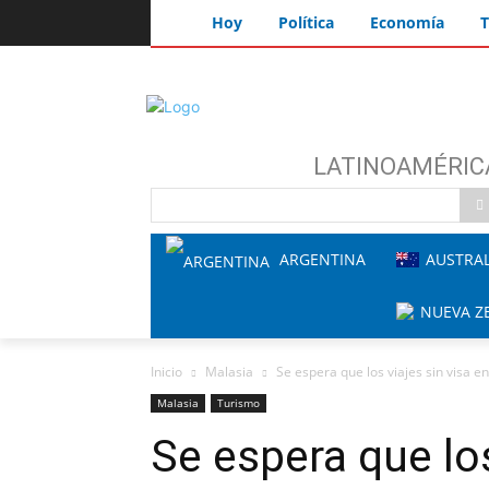
Hoy
Política
Economía
T
LATINOAMÉRIC
ARGENTINA
AUSTRAL
NUEVA Z
Inicio
Malasia
Se espera que los viajes sin visa e
Malasia
Turismo
Se espera que los