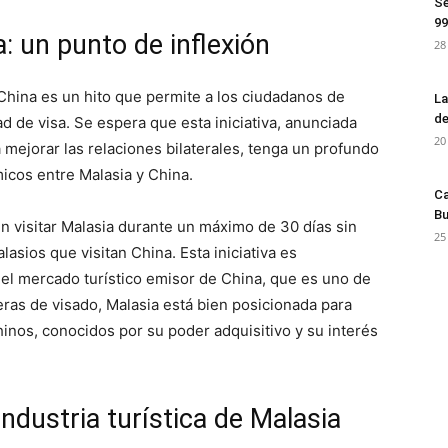
Se
99
a: un punto de inflexión
28
 China es un hito que permite a los ciudadanos de
La
de
d de visa. Se espera que esta iniciativa, anunciada
20
mejorar las relaciones bilaterales, tenga un profundo
icos entre Malasia y China.
Ca
Bu
n visitar Malasia durante un máximo de 30 días sin
25
alasios que visitan China. Esta iniciativa es
el mercado turístico emisor de China, que es uno de
eras de visado, Malasia está bien posicionada para
hinos, conocidos por su poder adquisitivo y su interés
ndustria turística de Malasia