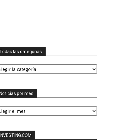
Todas las categorías
odas
s
tegorías
Noticias por mes
ticias
or
es
INVESTING.COM