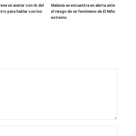
rena un avatar con IA del
Malasia se encuentra en alerta ante
stro para hablar con los
el riesgo de un fenómeno de El Niño
extremo.