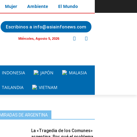
Mujer
Ambiente
El Mundo
Escribinos a info@asiainfonews.com
Miércoles, Agosto 5, 2026
INDONESIA
JAPÓN
MALASIA
TAILANDIA
VIETNAM
MIRADAS DE ARGENTINA
La «Tragedia de los Comunes»
argentina: Por qué el problema