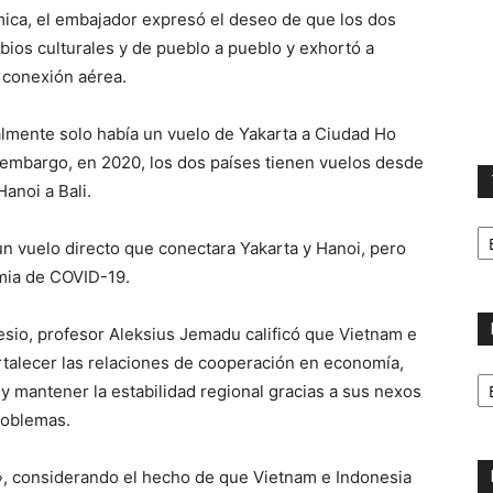
ica, el embajador expresó el deseo de que los dos
ios culturales y de pueblo a pueblo y exhortó a
a conexión aérea.
almente solo había un vuelo de Yakarta a Ciudad Ho
 embargo, en 2020, los dos países tienen vuelos desde
anoi a Bali.
T
la
un vuelo directo que conectara Yakarta y Hanoi, pero
ca
mia de COVID-19.
esio, profesor Aleksius Jemadu calificó que Vietnam e
rtalecer las relaciones de cooperación en economía,
No
 mantener la estabilidad regional gracias a sus nexos
p
m
roblemas.
», considerando el hecho de que Vietnam e Indonesia