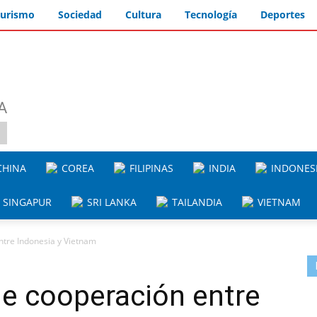
urismo
Sociedad
Cultura
Tecnología
Deportes
A
HINA
COREA
FILIPINAS
INDIA
INDONES
SINGAPUR
SRI LANKA
TAILANDIA
VIETNAM
ntre Indonesia y Vietnam
e cooperación entre