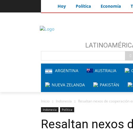
Hoy
Política
Economía
T
LATINOAMÉRIC
ARGENTINA
AUSTRALIA
C
NUEVA ZELANDA
PAKISTÁN
Inicio
Indonesia
Resaltan nexos de cooperación e
Indonesia
Política
Resaltan nexos d