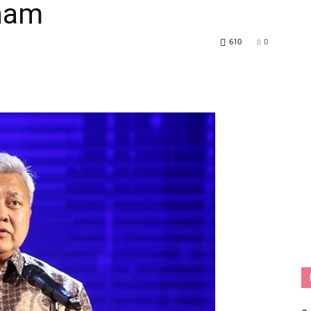
tnam
610
0