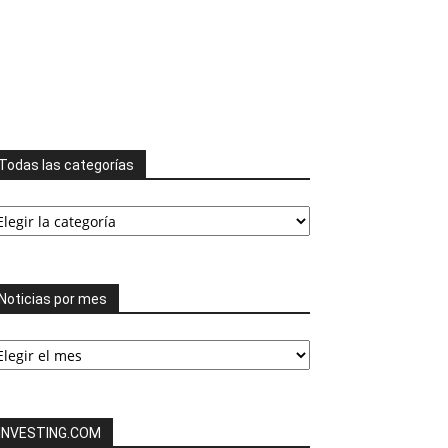
Todas las categorías
odas
s
tegorías
Noticias por mes
ticias
or
es
INVESTING.COM