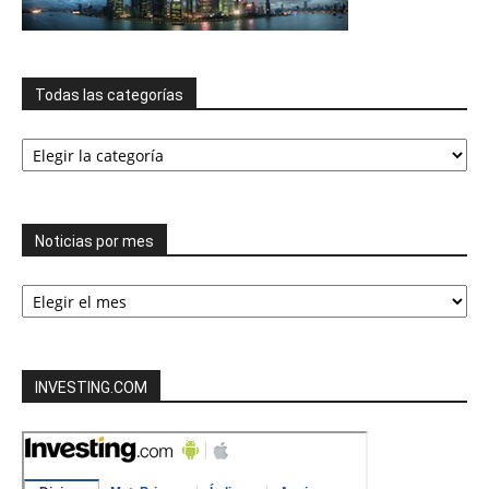
Todas las categorías
Todas
las
categorías
Noticias por mes
Noticias
por
mes
INVESTING.COM