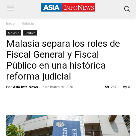
Inicio
Malasia
Malasia
Política
Malasia separa los roles de
Fiscal General y Fiscal
Público en una histórica
reforma judicial
Por
Asia Info News
-
3 de marzo de 2026
267
0