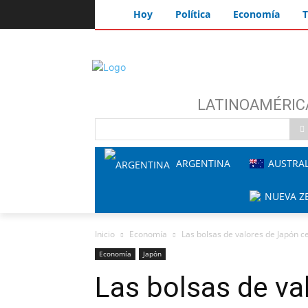
Hoy
Política
Economía
T
LATINOAMÉRIC
ARGENTINA
AUSTRAL
NUEVA Z
Inicio
Economía
Las bolsas de valores de Japón ce
Economía
Japón
Las bolsas de va