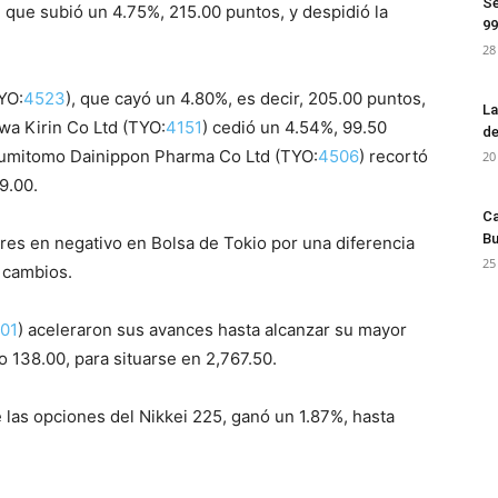
Se
, que subió un 4.75%, 215.00 puntos, y despidió la
99
28
TYO:
4523
), que cayó un 4.80%, es decir, 205.00 puntos,
La
owa Kirin Co Ltd (TYO:
4151
) cedió un 4.54%, 99.50
de
 Sumitomo Dainippon Pharma Co Ltd (TYO:
4506
) recortó
20
9.00.
Ca
Bu
ores en negativo en Bolsa de Tokio por una diferencia
25
n cambios.
01
) aceleraron sus avances hasta alcanzar su mayor
o 138.00, para situarse en 2,767.50.
de las opciones del Nikkei 225, ganó un 1.87%, hasta