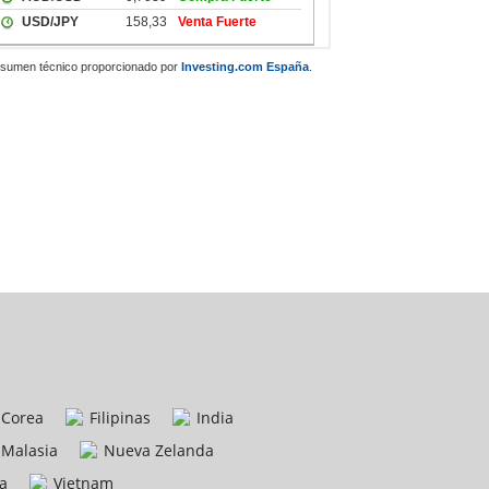
sumen técnico proporcionado por
Investing.com España
.
Corea
Filipinas
India
Malasia
Nueva Zelanda
a
Vietnam