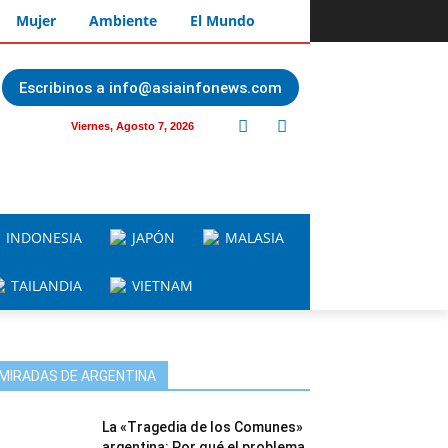
Mujer
Ambiente
El Mundo
Escribinos a info@asiainfonews.com
Viernes, Agosto 7, 2026
INDONESIA
JAPÓN
MALASIA
TAILANDIA
VIETNAM
MIRADAS DE ARGENTINA
La «Tragedia de los Comunes»
argentina: Por qué el problema