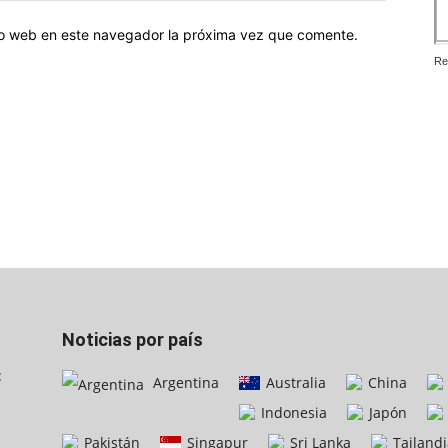
tio web en este navegador la próxima vez que comente.
Re
Noticias por país
:
Argentina
Australia
China
Indonesia
Japón
Pakistán
Singapur
Sri Lanka
Tailandi