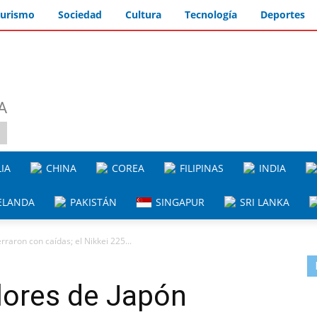
urismo
Sociedad
Cultura
Tecnología
Deportes
A
IA
CHINA
COREA
FILIPINAS
INDIA
ELANDA
PAKISTÁN
SINGAPUR
SRI LANKA
rraron con caídas; el Nikkei 225...
lores de Japón