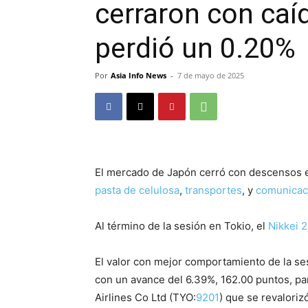
cerraron con caíd
perdió un 0.20%
Por
Asia Info News
-
7 de mayo de 2025
El mercado de Japón cerró con descensos e
pasta de celulosa
,
transportes
, y
comunicac
Al término de la sesión en Tokio, el
Nikkei 
El valor con mejor comportamiento de la se
con un avance del 6.39%, 162.00 puntos, par
Airlines Co Ltd (TYO:
9201
) que se revaloriz