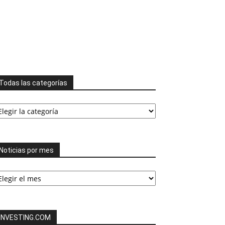
Todas las categorías
odas
s
tegorías
Noticias por mes
ticias
or
es
INVESTING.COM