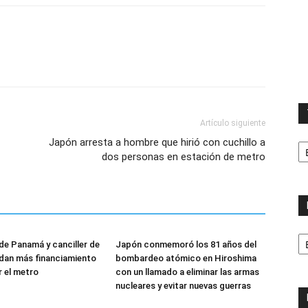
Artículo siguiente
T
Japón arresta a hombre que hirió con cuchillo a
la
dos personas en estación de metro
ca
No
de Panamá y canciller de
Japón conmemoró los 81 años del
p
dan más financiamiento
bombardeo atómico en Hiroshima
m
r el metro
con un llamado a eliminar las armas
nucleares y evitar nuevas guerras