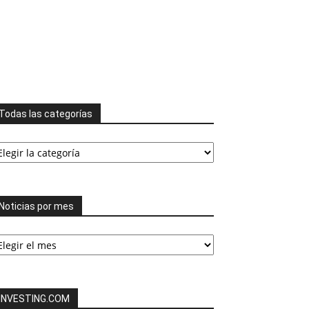
Todas las categorías
odas
s
tegorías
Noticias por mes
ticias
or
es
INVESTING.COM