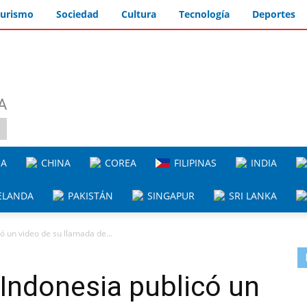
urismo
Sociedad
Cultura
Tecnología
Deportes
A
IA
CHINA
COREA
FILIPINAS
INDIA
ELANDA
PAKISTÁN
SINGAPUR
SRI LANKA
có un video de su llamada de...
 Indonesia publicó un