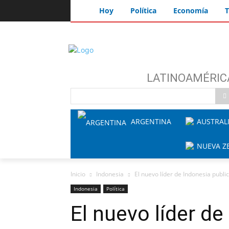
Hoy
Política
Economía
T
LATINOAMÉRIC
ARGENTINA
AUSTRAL
NUEVA Z
Inicio
Indonesia
El nuevo líder de Indonesia publi
Indonesia
Política
El nuevo líder de