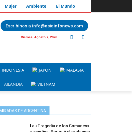
Mujer
Ambiente
El Mundo
Escribinos a info@asiainfonews.com
Viernes, Agosto 7, 2026
INDONESIA
JAPÓN
MALASIA
TAILANDIA
VIETNAM
MIRADAS DE ARGENTINA
La «Tragedia de los Comunes»
argentina: Por qué el problema