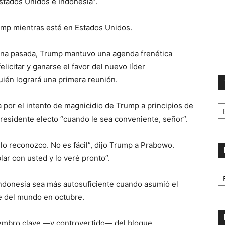
stados Unidos e Indonesia”.
ump mientras esté en Estados Unidos.
ana pasada, Trump mantuvo una agenda frenética
licitar y ganarse el favor del nuevo líder
uién logrará una primera reunión.
T
 por el intento de magnicidio de Trump a principios de
la
l presidente electo “cuando le sea conveniente, señor”.
ca
lo reconozco. No es fácil”, dijo Trump a Prabowo.
ar con usted y lo veré pronto”.
No
p
ndonesia sea más autosuficiente cuando asumió el
m
e del mundo en octubre.
miembro clave —y controvertido— del bloque