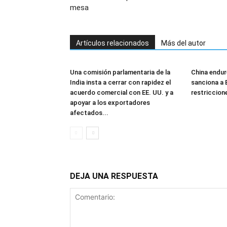
mesa
Artículos relacionados
Más del autor
Una comisión parlamentaria de la
China endur
India insta a cerrar con rapidez el
sanciona a 
acuerdo comercial con EE. UU. y a
restriccion
apoyar a los exportadores
afectados...
DEJA UNA RESPUESTA