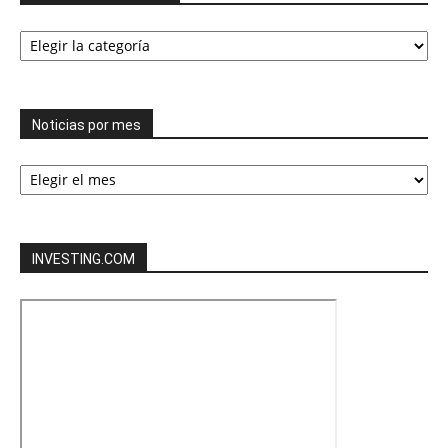
Todas
las
categorías
Noticias por mes
Noticias
por
mes
INVESTING.COM