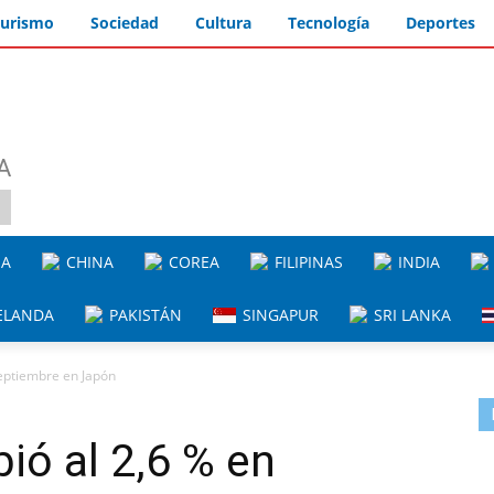
urismo
Sociedad
Cultura
Tecnología
Deportes
A
IA
CHINA
COREA
FILIPINAS
INDIA
ELANDA
PAKISTÁN
SINGAPUR
SRI LANKA
septiembre en Japón
ió al 2,6 % en