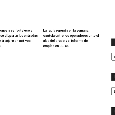
donesia se fortalece a
La rupia repunta en la semana;
se disparan las entradas
cautela entre los operadores ante el
extranjero en activos
alza del crudo y el informe de
s
empleo en EE. UU.
T
la
ca
No
p
m