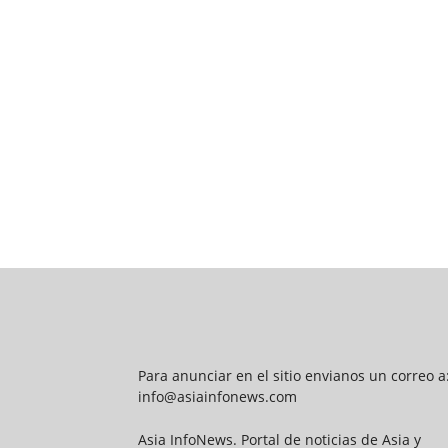
Para anunciar en el sitio envianos un correo a
info@asiainfonews.com
Asia InfoNews. Portal de noticias de Asia y