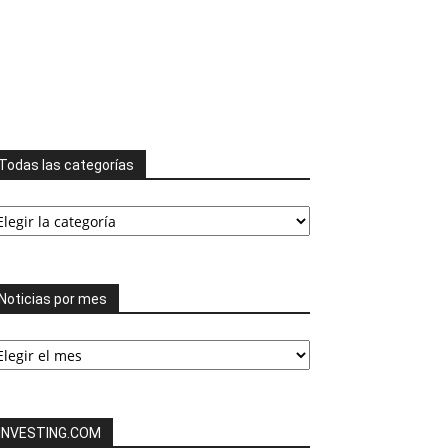
Todas las categorías
odas
s
tegorías
Noticias por mes
ticias
or
es
INVESTING.COM