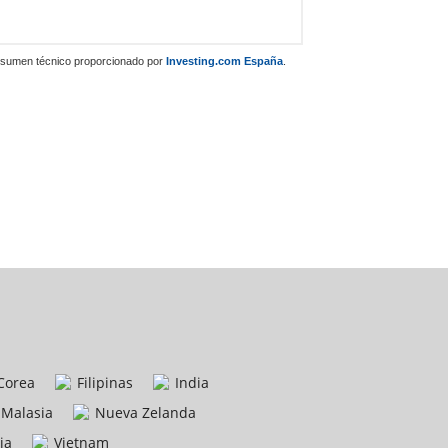
sumen técnico proporcionado por
Investing.com España
.
Corea
Filipinas
India
Malasia
Nueva Zelanda
ia
Vietnam