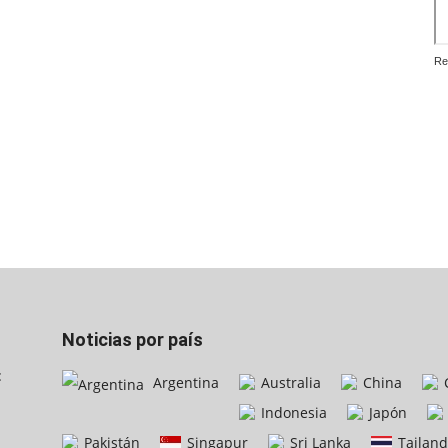
Re
Noticias por país
:
Argentina
Australia
China
Indonesia
Japón
Pakistán
Singapur
Sri Lanka
Tailand