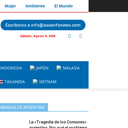
Mujer
Ambiente
El Mundo
Escribinos a info@asiainfonews.com
Sábado, Agosto 8, 2026
INDONESIA
JAPÓN
MALASIA
TAILANDIA
VIETNAM
MIRADAS DE ARGENTINA
La «Tragedia de los Comunes»
argentina: Por qué el problema