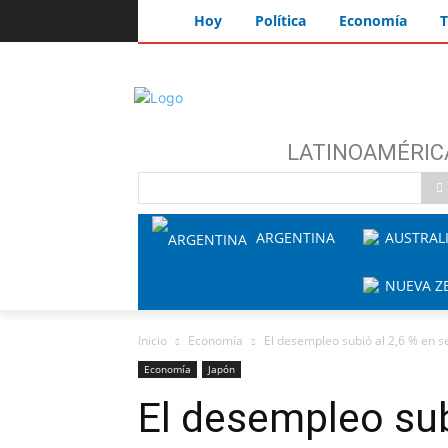
Hoy
Política
Economía
T
LATINOAMÉRIC
ARGENTINA
AUSTRAL
NUEVA Z
Inicio
Economía
El desempleo subió al 2,6 % en 
Economía
Japón
El desempleo sub