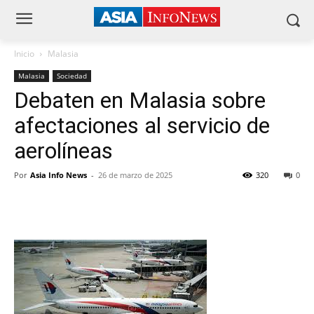
Inicio
Malasia
Malasia
Sociedad
Debaten en Malasia sobre
afectaciones al servicio de
aerolíneas
Por
Asia Info News
-
26 de marzo de 2025
320
0