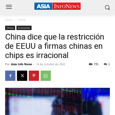
Inicio
China
China
Economía
China dice que la restricción
de EEUU a firmas chinas en
chips es irracional
Por
Asia Info News
-
14 de octubre de 2022
735
0